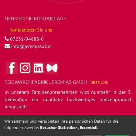
NEHMEN SIE KONTAKT AUF
Kontaktieren Sie uns
07231/94883-0
info@jeremias.com
TEIGWARENFABRIK JEREMIAS GMBH
ÜBER
UNS
In unserem Familienunternehmen wird nunmehr in der 3.
Generation ein qualitativ hochwertiges Spitzenprodukt
hergestellt
- die Jeremias feinen Nudelspezialitäten.
Wir sammeln und verarbeiten Ihre persönlichen Daten für die
folgenden Zwecke:
Besucher Statistiken, Essentiell
.
Copyright ©
Teigwarenfabrik Jeremias GmbH