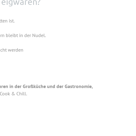
 Teigwaren?
n ist.
n bleibt in der Nudel.
ocht werden
er Großküche und der Gastronomie,
& Chill.