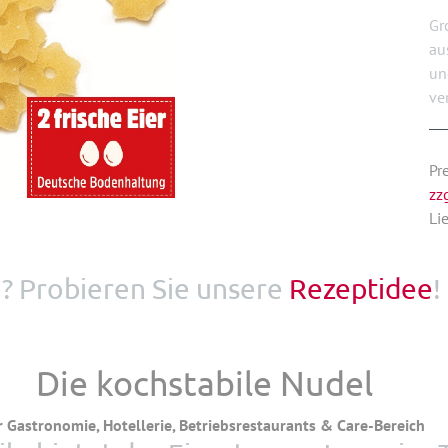
Gr
au
un
ve
Pr
zz
Li
e? Probieren Sie unsere
Rezeptidee
!
Die kochstabile Nudel
r Gastronomie, Hotellerie, Betriebsrestaurants & Care-Bereich