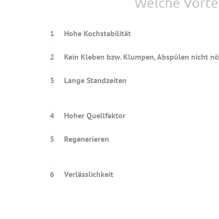
Welche Vortei
1 Hohe Kochstabilität
Die Nudel bleibt s
.
2 Kein Kleben bzw. Klumpen, Abspülen nicht nö
.
3 Lange Standzeiten
Nudeln 
.
4 Hoher Quellfakt
.
5 Regenerieren Die Jeremias-Nudel is
wie z.B. kurzes Eintauchen in
.
6 Verlässlichkeit
stets gleichble
stets gleiche Koch
über 50 Jahre GV-Kompete