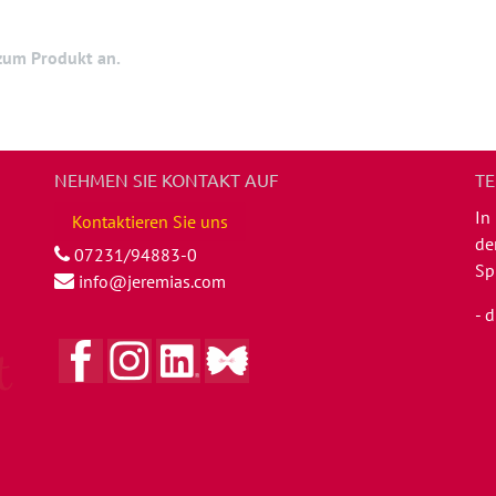
 zum Produkt an.
NEHMEN SIE KONTAKT AUF
TE
In
Kontaktieren Sie uns
de
07231/94883-0
Sp
info@jeremias.com
- 