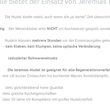
le bietet der Einsatz von Jeremias
.
tabil, auch wenn die „al dente“-Zeit überschritte
tig
Der Weizenkleber wird
NICHT
ins Kochwasser gespült, sonder
können
mehrere Stunden
vor der Essensausgabe gek
–
kein Kleben, kein Klumpen, keine optische
Veränderung
or
reduzierter Rohwareneinsatz
t geeignet für alle Regenerationsverfahren in d
s kochende Wasser, Kombidämpfer, Cook 
ibend hohe Qualität
eigenschaften
nz mit großer Nudelvielfalt