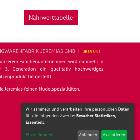
Nährwerttabelle
IGWARENFABRIK JEREMIAS GMBH
ÜBER
UNS
 unserem Familienunternehmen wird nunmehr in
r 3. Generation ein qualitativ hochwertiges
itzenprodukt hergestellt
die Jeremias feinen Nudelspezialitäten.
Wir sammeln und verarbeiten Ihre persönlichen Daten
für die folgenden Zwecke:
Besucher Statistiken,
Essentiell
.
Einstellungen
...
Ablehnen
Akzeptieren