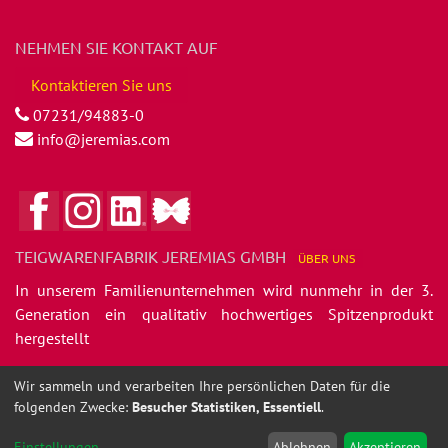
NEHMEN SIE KONTAKT AUF
Kontaktieren Sie uns
07231/94883-0
info@jeremias.com
TEIGWARENFABRIK JEREMIAS GMBH
ÜBER
UNS
In unserem Familienunternehmen wird nunmehr in der 3.
Generation ein qualitativ hochwertiges Spitzenprodukt
hergestellt
- die Jeremias feinen Nudelspezialitäten.
Wir sammeln und verarbeiten Ihre persönlichen Daten für die
folgenden Zwecke:
Besucher Statistiken, Essentiell
.
Copyright ©
Teigwarenfabrik Jeremias GmbH
Einstellungen
...
Ablehnen
Akzeptieren