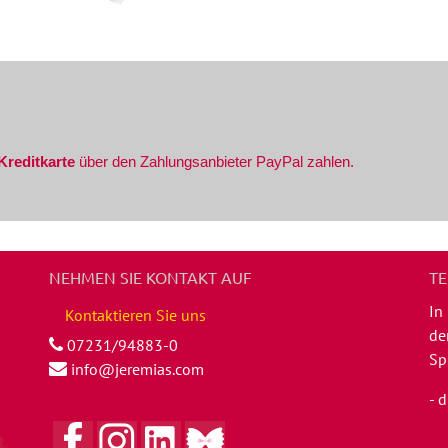
 Kreditkarte
über den Zahlungsanbieter PayPal zahlen.
NEHMEN SIE KONTAKT AUF
TE
In
Kontaktieren Sie uns
de
07231/94883-0
Sp
info@jeremias.com
- 