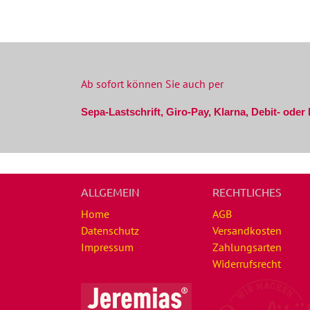
Ab sofort können Sie auch per
Sepa-Lastschrift, Giro-Pay, Klarna, Debit- oder
ALLGEMEIN
RECHTLICHES
Home
AGB
Datenschutz
Versandkosten
Impressum
Zahlungsarten
Widerrufsrecht