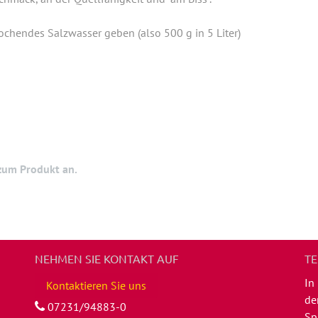
ochendes Salzwasser geben (also 500 g in 5 Liter)
 zum Produkt an.
NEHMEN SIE KONTAKT AUF
TE
In
Kontaktieren Sie uns
de
07231/94883-0
Sp