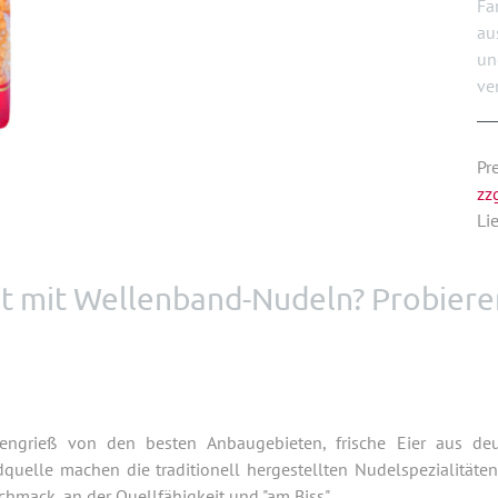
Fa
au
un
ve
Pr
zz
Li
cht mit Wellenband-Nudeln? Probiere
izengrieß von den besten Anbaugebieten, frische Eier aus d
quelle machen die traditionell hergestellten Nudelspezialitäten
hmack, an der Quellfähigkeit und "am Biss".