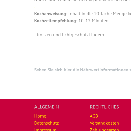
.
Kochanweisung:
Inhalt in die 10-fache Menge k
Kochzeitempfehlung:
10-12 Minuten
.
- trocken und lichtgeschützt lagern -
Sehen Sie sich hier die Nährwertinformationen
ALLGEMEIN
RECHTLICHES
Home
AGB
Datenschutz
Versandkosten
Impressum
Zahlungsarten