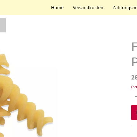
Home
Versandkosten
Zahlungsar
F
P
2
(zz