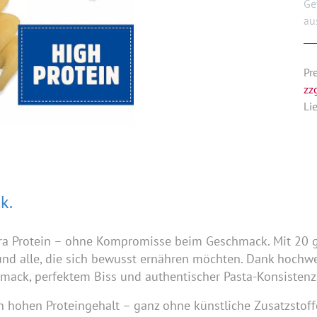
Ge
au
Pr
zz
Li
k.
tra Protein – ohne Kompromisse beim Geschmack. Mit 20 g 
 und alle, die sich bewusst ernähren möchten. Dank hochw
ack, perfektem Biss und authentischer Pasta-Konsistenz
nen hohen Proteingehalt – ganz ohne künstliche Zusatzsto