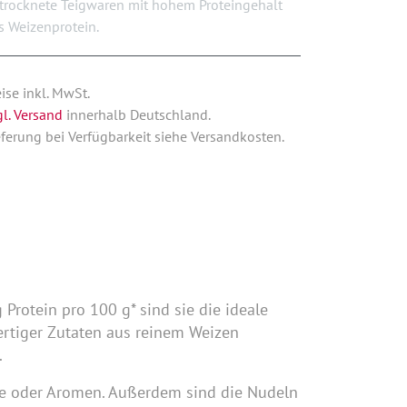
trocknete Teigwaren mit hohem Proteingehalt
s Weizenprotein.
eise inkl. MwSt.
gl. Versand
innerhalb Deutschland.
eferung bei Verfügbarkeit siehe Versandkosten.
Protein pro 100 g* sind sie die ideale
ertiger Zutaten aus reinem Weizen
.
ffe oder Aromen. Außerdem sind die Nudeln