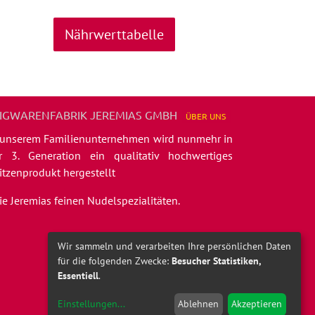
Nährwerttabelle
IGWARENFABRIK JEREMIAS GMBH
ÜBER
UNS
 unserem Familienunternehmen wird nunmehr in
r 3. Generation ein qualitativ hochwertiges
itzenprodukt hergestellt
die Jeremias feinen Nudelspezialitäten.
Wir sammeln und verarbeiten Ihre persönlichen Daten
für die folgenden Zwecke:
Besucher Statistiken,
Essentiell
.
Einstellungen
...
Ablehnen
Akzeptieren