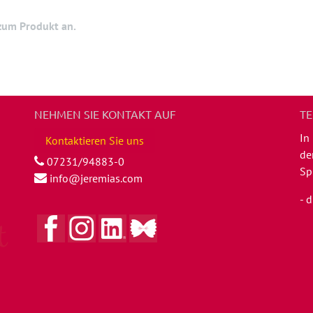
 zum Produkt an.
NEHMEN SIE KONTAKT AUF
TE
In
Kontaktieren Sie uns
de
07231/94883-0
Sp
info@jeremias.com
- 