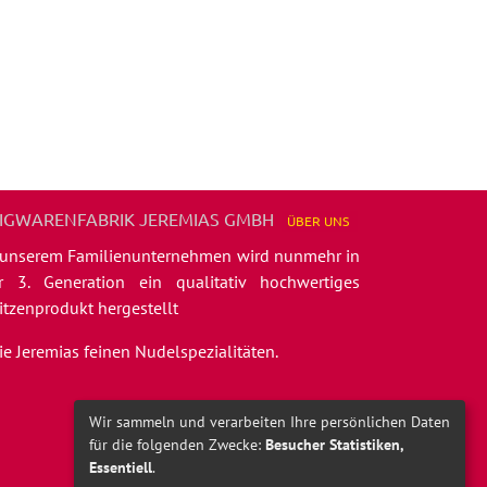
IGWARENFABRIK JEREMIAS GMBH
ÜBER
UNS
 unserem Familienunternehmen wird nunmehr in
r 3. Generation ein qualitativ hochwertiges
itzenprodukt hergestellt
die Jeremias feinen Nudelspezialitäten.
Wir sammeln und verarbeiten Ihre persönlichen Daten
für die folgenden Zwecke:
Besucher Statistiken,
Essentiell
.