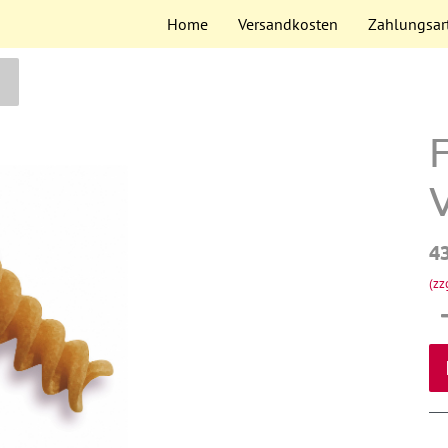
Home
Versandkosten
Zahlungsar
F
V
4
(zz