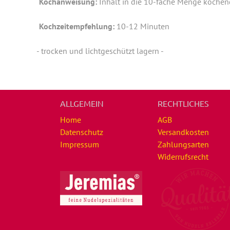
Kochanweisung:
Inhalt in die 10-fache Menge kochend
Kochzeitempfehlung:
10-12 Minuten
- trocken und lichtgeschützt lagern -
ALLGEMEIN
RECHTLICHES
Home
AGB
Datenschutz
Versandkosten
Impressum
Zahlungsarten
Widerrufsrecht