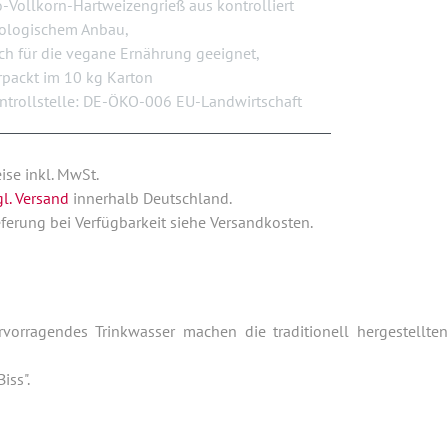
o-Vollkorn-Hartweizengrieß aus kontrolliert
ologischem Anbau,
ch für die vegane Ernährung geeignet,
rpackt im 10 kg Karton
ntrollstelle: DE-ÖKO-006 EU-Landwirtschaft
eise inkl. MwSt.
gl. Versand
innerhalb Deutschland.
eferung bei Verfügbarkeit siehe Versandkosten.
endes Trinkwasser machen die traditionell hergestellten
ss".