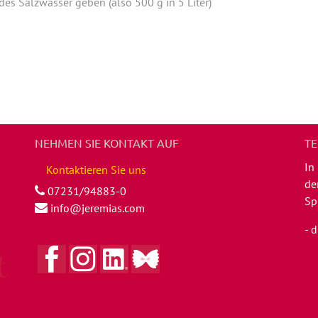
es Salzwasser geben (also 500 g in 5 Liter)
NEHMEN SIE KONTAKT AUF
TE
In
Kontaktieren Sie uns
de
07231/94883-0
Sp
info@jeremias.com
- 