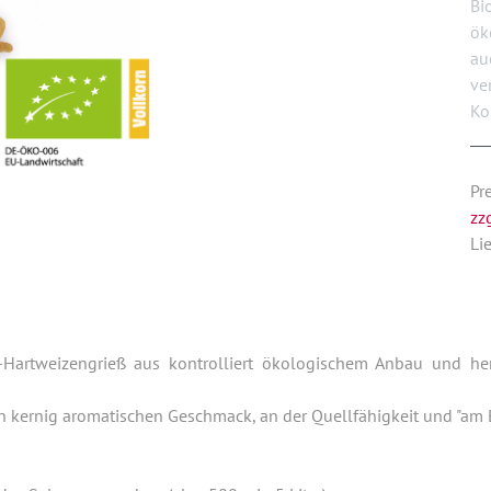
Bi
ök
au
ve
Ko
Pr
zz
Li
rieß aus kontrolliert ökologischem Anbau und hervorrag
g aromatischen Geschmack, an der Quellfähigkeit und "am Bi