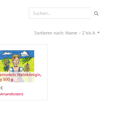
Sortieren nach: Name – Z bis A
ernudeln Weinkönigin,
y 500 g
€
 Versandkosten)