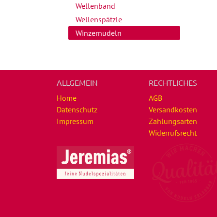
Wellenband
Wellenspätzle
Winzernudeln
ALLGEMEIN
RECHTLICHES
Home
AGB
Datenschutz
Versandkosten
Impressum
Zahlungsarten
Widerrufsrecht