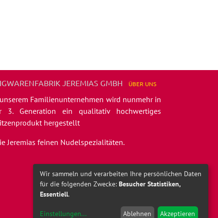
IGWARENFABRIK JEREMIAS GMBH
ÜBER
UNS
 unserem Familienunternehmen wird nunmehr in
r 3. Generation ein qualitativ hochwertiges
itzenprodukt hergestellt
die Jeremias feinen Nudelspezialitäten.
Wir sammeln und verarbeiten Ihre persönlichen Daten
für die folgenden Zwecke:
Besucher Statistiken,
Essentiell
.
Einstellungen
...
Ablehnen
Akzeptieren