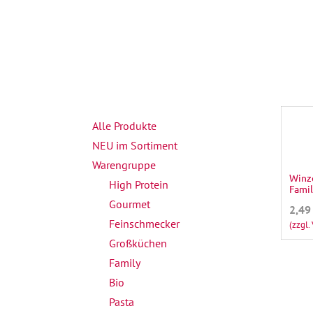
Alle Produkte
NEU im Sortiment
Warengruppe
Winz
High Protein
Famil
Gourmet
2,49
Feinschmecker
(zzgl.
Großküchen
Family
Bio
Pasta